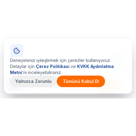
Deneyiminizi iyileştirmek için çerezler kullanıyoruz.
Detaylar için
Çerez Politikası
ve
KVKK Aydınlatma
Metni
’ni inceleyebilirsiniz.
Yalnızca Zorunlu
Tümünü Kabul Et
Çetin Ozalit uygulaması
İndir
Android için hazır · iOS çok yakında