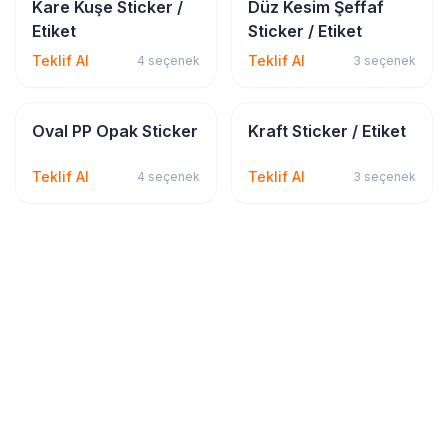
Sticker & Etiket
Sticker & Etiket
Kare Kuşe Sticker /
Düz Kesim Şeffaf
Etiket
Sticker / Etiket
Teklif Al
Teklif Al
4
seçenek
3
seçenek
Sticker & Etiket
Sticker & Etiket
Oval PP Opak Sticker
Kraft Sticker / Etiket
Teklif Al
Teklif Al
4
seçenek
3
seçenek