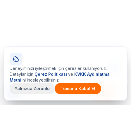
Deneyiminizi iyileştirmek için çerezler kullanıyoruz.
Detaylar için
Çerez Politikası
ve
KVKK Aydınlatma
Metni
’ni inceleyebilirsiniz.
Yalnızca Zorunlu
Tümünü Kabul Et
Çetin Ozalit uygulaması
İndir
Android için hazır · iOS çok yakında