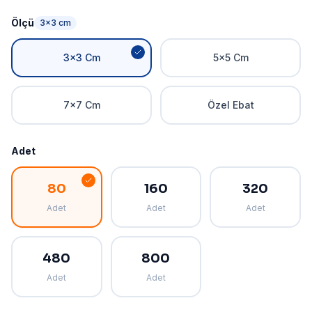
Ölçü
3x3 cm
3x3 Cm
5x5 Cm
7x7 Cm
Özel Ebat
Adet
80
160
320
Adet
Adet
Adet
480
800
Adet
Adet