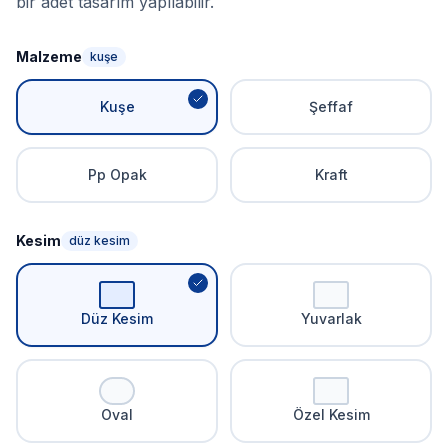
bir adet tasarım yapılabilir.
Malzeme
kuşe
Kuşe
Şeffaf
Pp Opak
Kraft
Kesim
düz kesim
Düz Kesim
Yuvarlak
Oval
Özel Kesim