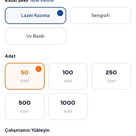
Baskı Şekli
lazer kazıma
Lazer Kazıma
Serigrafi
Uv Baskı
Adet
50
100
250
Adet
Adet
Adet
500
1000
Adet
Adet
Çalışmanızı Yükleyin