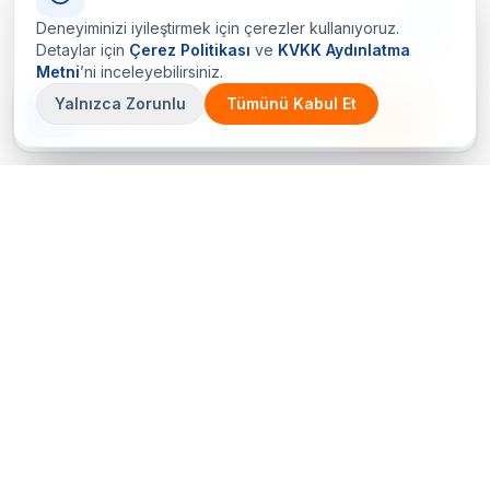
Deneyiminizi iyileştirmek için çerezler kullanıyoruz.
Detaylar için
Çerez Politikası
ve
KVKK Aydınlatma
Metni
’ni inceleyebilirsiniz.
Yalnızca Zorunlu
Tümünü Kabul Et
Çetin Ozalit uygulaması
İndir
Android için hazır · iOS çok yakında
Bir sorunuz mu var? Hemen arayın
+90 (212) 656 70 05 (PBX)
Hemen Teklif Al