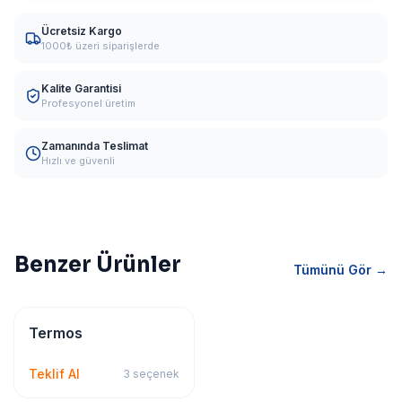
Ücretsiz Kargo
1000₺ üzeri siparişlerde
Kalite Garantisi
Profesyonel üretim
Zamanında Teslimat
Hızlı ve güvenli
Benzer Ürünler
Tümünü Gör →
Promosyon
Termos
Teklif Al
3
seçenek