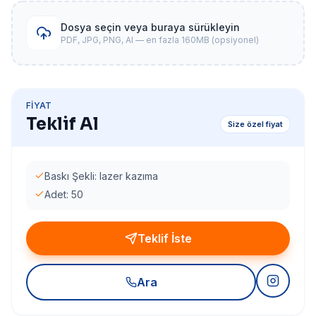
Dosya seçin veya buraya sürükleyin
PDF, JPG, PNG, AI — en fazla 160MB (opsiyonel)
FIYAT
Teklif Al
Size özel fiyat
Baskı Şekli: lazer kazıma
Adet: 50
Teklif İste
Ara