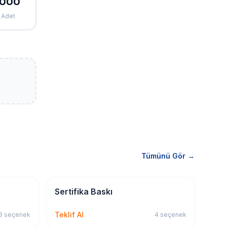
1000
Adet
Tümünü Gör →
Kırtasiye & Matbu
Sertifika Baskı
Teklif Al
3
seçenek
4
seçenek