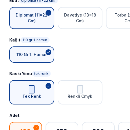
Ebat
diplomat (11x22 cm)
Diplomat (11x22
Davetiye (13x18
Torba 
Cm)
Cm)
Cm
Kağıt
110 gr 1. hamur
110 Gr 1. Hamur
Baskı Yönü
tek renk
Tek Renk
Renkli Cmyk
Adet