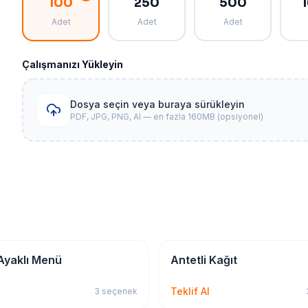
100
250
500
Adet
Adet
Adet
Çalışmanızı Yükleyin
Dosya seçin veya buraya sürükleyin
PDF, JPG, PNG, AI — en fazla 160MB (opsiyonel)
 & Matbu
Kırtasiye & Matbu
Ayaklı Menü
Antetli Kağıt
Teklif Al
3
seçenek