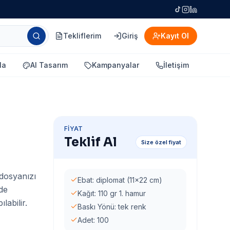
Tekliflerim
Giriş
Kayıt Ol
la
AI Tasarım
Kampanyalar
İletişim
FIYAT
Teklif Al
Size özel fiyat
 dosyanızı
Ebat: diplomat (11x22 cm)
rde
Kağıt: 110 gr 1. hamur
labilir.
Baskı Yönü: tek renk
Adet: 100