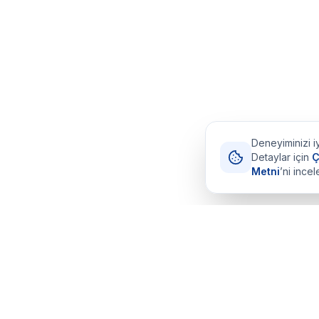
Deneyiminizi iy
Detaylar için
Ç
Metni
’ni incel