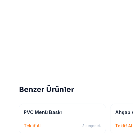
Benzer Ürünler
Kırtasiye & Matbu
Kırtasiye
PVC Menü Baskı
Ahşap 
Teklif Al
Teklif Al
3
seçenek