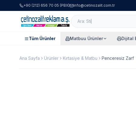
+90 (212) 656 70 05 (PBX)
info@cetinozalit.com.tr
Tüm Ürünler
Matbuu Ürünler
Dijital
Ana Sayfa
Ürünler
Kırtasiye & Matbu
Penceresiz Zarf