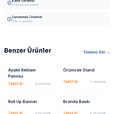
Kalite Garantisi
Profesyonel üretim
Zamanında Teslimat
Hızlı ve güvenli
Benzer Ürünler
Tümünü Gör →
Tabela & Reklam
Tabela & Reklam
Ayaklı Reklam
Örümcek Stand
Panosu
Teklif Al
2
seçenek
Teklif Al
5
seçenek
Tabela & Reklam
Tabela & Reklam
Roll Up Banner
Branda Baskı
Teklif Al
Teklif Al
3
seçenek
4
seçenek