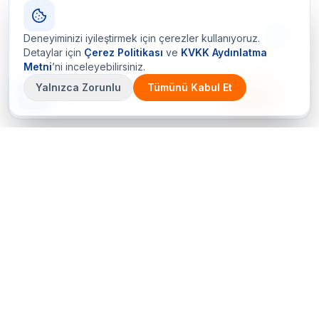
Deneyiminizi iyileştirmek için çerezler kullanıyoruz.
Detaylar için
Çerez Politikası
ve
KVKK Aydınlatma
Metni
’ni inceleyebilirsiniz.
Yalnızca Zorunlu
Tümünü Kabul Et
Çetin Ozalit uygulaması
İndir
Android için hazır · iOS çok yakında
Bir sorunuz mu var? Hemen arayın
+90 (212) 656 70 05 (PBX)
Hemen Teklif Al