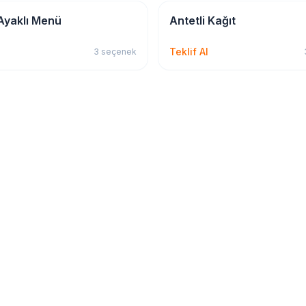
 & Matbu
Kırtasiye & Matbu
Ayaklı Menü
Antetli Kağıt
Teklif Al
3
seçenek