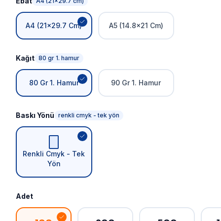
Ebat
A4 (21x29.7 cm)
A4 (21x29.7 Cm)
A5 (14.8x21 Cm)
Kağıt
80 gr 1. hamur
80 Gr 1. Hamur
90 Gr 1. Hamur
Baskı Yönü
renkli cmyk - tek yön
Renkli Cmyk - Tek
Yön
Adet