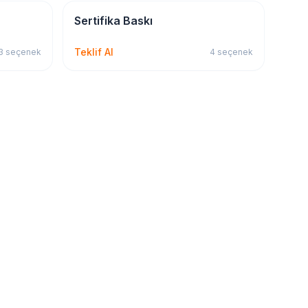
Kırtasiye & Matbu
Sertifika Baskı
Teklif Al
3
seçenek
4
seçenek