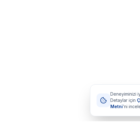
Deneyiminizi iy
Detaylar için
Ç
Metni
’ni incel