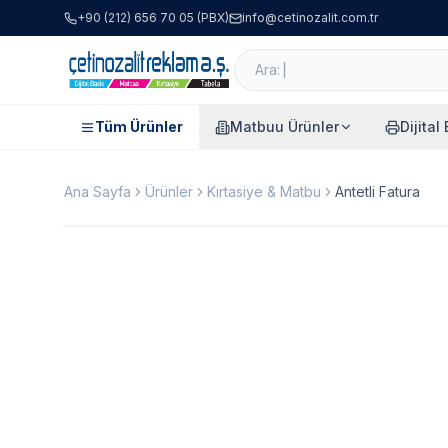
+90 (212) 656 70 05 (PBX)
info@cetinozalit.com.tr
Tüm Ürünler
Matbuu Ürünler
Dijital
Ana Sayfa
Ürünler
Kırtasiye & Matbu
Antetli Fatura