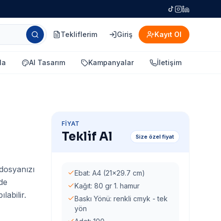
Tekliflerim
Giriş
Kayıt Ol
la
AI Tasarım
Kampanyalar
İletişim
FIYAT
Teklif Al
Size özel fiyat
 dosyanızı
Ebat: A4 (21x29.7 cm)
rde
Kağıt: 80 gr 1. hamur
labilir.
Baskı Yönü: renkli cmyk - tek
yön