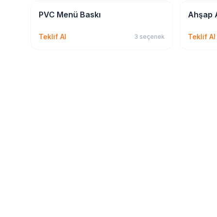
Kırtasiye & Matbu
Kırtasiye
PVC Menü Baskı
Ahşap 
Teklif Al
Teklif Al
3
seçenek