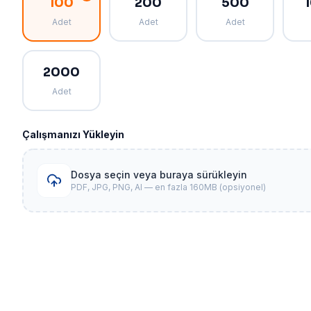
100
200
500
Adet
Adet
Adet
2000
Adet
Çalışmanızı Yükleyin
Dosya seçin veya buraya sürükleyin
PDF, JPG, PNG, AI — en fazla 160MB (opsiyonel)