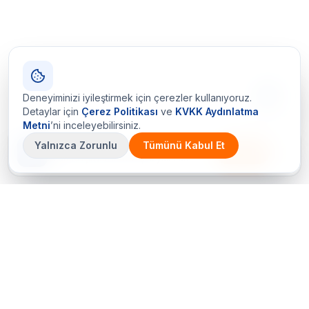
Deneyiminizi iyileştirmek için çerezler kullanıyoruz.
Detaylar için
Çerez Politikası
ve
KVKK Aydınlatma
Metni
’ni inceleyebilirsiniz.
Yalnızca Zorunlu
Tümünü Kabul Et
Çetin Ozalit uygulaması
İndir
Android için hazır · iOS çok yakında
Bir sorunuz mu var? Hemen arayın
+90 (212) 656 70 05 (PBX)