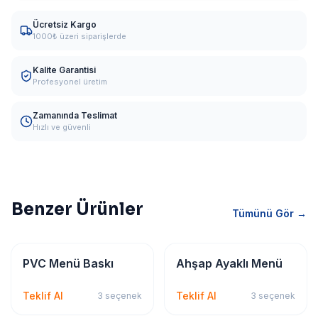
Ücretsiz Kargo
1000₺ üzeri siparişlerde
Kalite Garantisi
Profesyonel üretim
Zamanında Teslimat
Hızlı ve güvenli
Benzer Ürünler
Tümünü Gör →
Kırtasiye & Matbu
Kırtasiye & Matbu
PVC Menü Baskı
Ahşap Ayaklı Menü
Teklif Al
Teklif Al
3
seçenek
3
seçenek