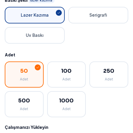
Baskı Şekli
lazer kazıma
Lazer Kazıma
Serigrafi
Uv Baskı
Adet
50
100
250
Adet
Adet
Adet
500
1000
Adet
Adet
Çalışmanızı Yükleyin