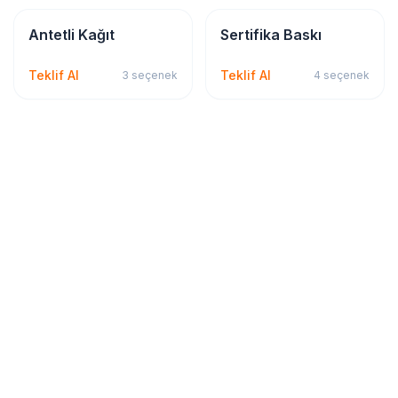
Kırtasiye & Matbu
Kırtasiye & Matbu
Antetli Kağıt
Sertifika Baskı
Teklif Al
Teklif Al
3
seçenek
4
seçenek