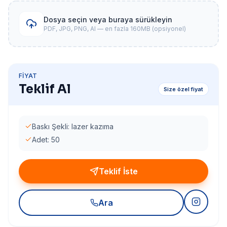
Dosya seçin veya buraya sürükleyin
PDF, JPG, PNG, AI — en fazla 160MB (opsiyonel)
FIYAT
Teklif Al
Size özel fiyat
Baskı Şekli: lazer kazıma
Adet: 50
Teklif İste
Ara