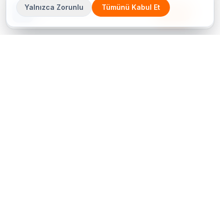
Yalnızca Zorunlu
Tümünü Kabul Et
Çetin Ozalit uygulaması
İndir
Android için hazır · iOS çok yakında
Bir sorunuz mu var? Hemen arayın
+90 (212) 656 70 05 (PBX)
Hemen Teklif Al