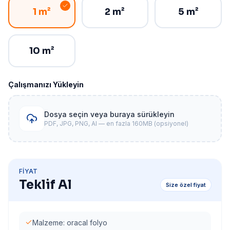
1 m²
2 m²
5 m²
10 m²
Çalışmanızı Yükleyin
Dosya seçin veya buraya sürükleyin
PDF, JPG, PNG, AI — en fazla 160MB (opsiyonel)
FIYAT
Teklif Al
Size özel fiyat
Malzeme: oracal folyo