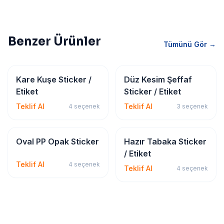
Benzer Ürünler
Tümünü Gör →
Sticker & Etiket
Sticker & Etiket
Kare Kuşe Sticker /
Düz Kesim Şeffaf
Etiket
Sticker / Etiket
Teklif Al
Teklif Al
4
seçenek
3
seçenek
Sticker & Etiket
Sticker & Etiket
Oval PP Opak Sticker
Hazır Tabaka Sticker
/ Etiket
Teklif Al
4
seçenek
Teklif Al
4
seçenek