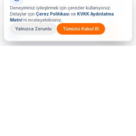
Deneyiminizi iyileştirmek için çerezler kullanıyoruz.
Detaylar için
Çerez Politikası
ve
KVKK Aydınlatma
Metni
’ni inceleyebilirsiniz.
Yalnızca Zorunlu
Tümünü Kabul Et
Çetin Ozalit uygulaması
İndir
Android için hazır · iOS çok yakında
Bir sorunuz mu var? Hemen arayın
+90 (212) 656 70 05 (PBX)
Hemen Teklif Al