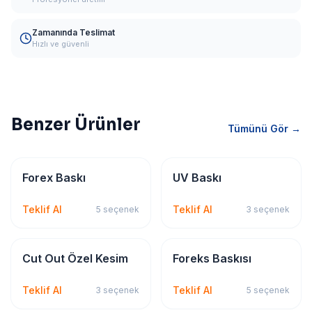
Zamanında Teslimat
Hızlı ve güvenli
Benzer Ürünler
Tümünü Gör →
Dijital & Geniş Format
Dijital & Geniş Format
Forex Baskı
UV Baskı
Teklif Al
Teklif Al
5
seçenek
3
seçenek
Dijital & Geniş Format
Dijital & Geniş Format
Cut Out Özel Kesim
Foreks Baskısı
Teklif Al
Teklif Al
3
seçenek
5
seçenek