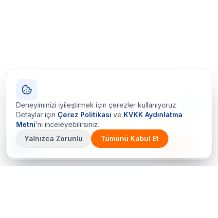
Deneyiminizi iyileştirmek için çerezler kullanıyoruz.
Detaylar için
Çerez Politikası
ve
KVKK Aydınlatma
Metni
’ni inceleyebilirsiniz.
Yalnızca Zorunlu
Tümünü Kabul Et
Çetin Ozalit uygulaması
İndir
Android için hazır · iOS çok yakında