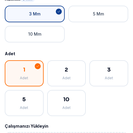
3 Mm
5 Mm
10 Mm
Adet
1
2
3
Adet
Adet
Adet
5
10
Adet
Adet
Çalışmanızı Yükleyin