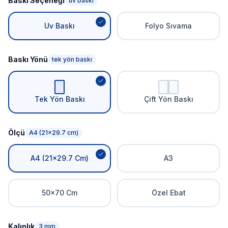
Baskı Seçeneği
uv baskı
Uv Baskı
Folyo Sıvama
Baskı Yönü
tek yön baskı
Tek Yön Baskı
Çift Yön Baskı
Ölçü
A4 (21x29.7 cm)
A4 (21x29.7 Cm)
A3
50x70 Cm
Özel Ebat
Kalınlık
3 mm