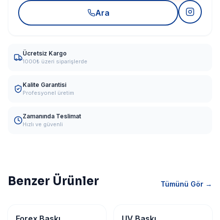
Ara
Ücretsiz Kargo
1000₺ üzeri siparişlerde
Kalite Garantisi
Profesyonel üretim
Zamanında Teslimat
Hızlı ve güvenli
Benzer Ürünler
Tümünü Gör →
Dijital & Geniş Format
Dijital & Geniş Format
Forex Baskı
UV Baskı