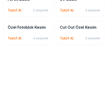
Teklif Al
Teklif Al
5
seçenek
3
seçenek
Dijital & Geniş Format
Dijital & Geniş Format
Özel Fotoblok Kesim
Cut Out Özel Kesim
Teklif Al
Teklif Al
4
seçenek
3
seçenek