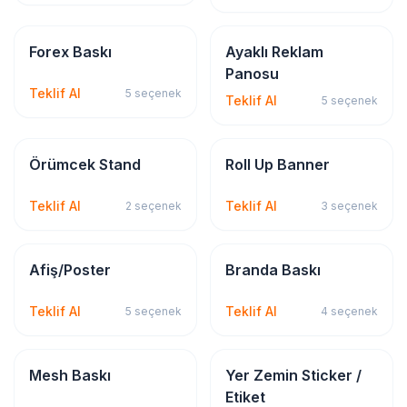
Dijital & Geniş Format
Tabela & Reklam
Forex Baskı
Ayaklı Reklam
Panosu
Teklif Al
5
seçenek
Teklif Al
5
seçenek
Tabela & Reklam
Tabela & Reklam
Örümcek Stand
Roll Up Banner
Teklif Al
Teklif Al
2
seçenek
3
seçenek
Bayrak & Flama
Tabela & Reklam
Afiş/Poster
Branda Baskı
Teklif Al
Teklif Al
5
seçenek
4
seçenek
Tabela & Reklam
Sticker & Etiket
Mesh Baskı
Yer Zemin Sticker /
Etiket