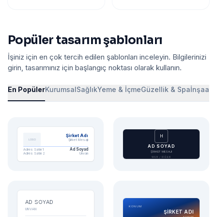
Popüler tasarım şablonları
İşiniz için en çok tercih edilen şablonları inceleyin. Bilgilerinizi
girin, tasarımınız için başlangıç noktası olarak kullanın.
En Popüler
Kurumsal
Sağlık
Yeme & İçme
Güzellik & Spa
İnşaat 
Şirket Adı
H
Şirket Mesajı
LOGO
AD SOYAD
Ad Soyad
Adres Satırı 1
ŞİRKET MESAJI
Adres Satırı 2
Unvan
WEB / DİĞER
AD SOYAD
KONUM
UNVAN
ŞİRKET ADI