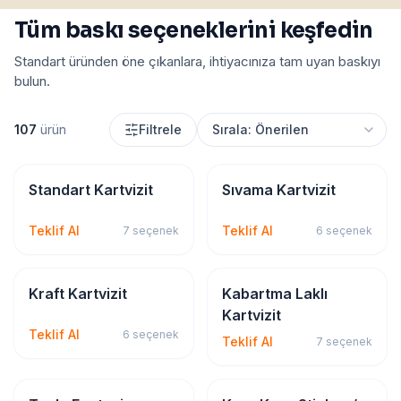
Tüm baskı seçeneklerini keşfedin
Standart üründen öne çıkanlara, ihtiyacınıza tam uyan baskıyı
bulun.
107
ürün
Filtrele
Kartvizit
Kartvizit
Standart Kartvizit
Sıvama Kartvizit
Teklif Al
Teklif Al
7
seçenek
6
seçenek
Kartvizit
Kartvizit
Kraft Kartvizit
Kabartma Laklı
Kartvizit
Teklif Al
6
seçenek
Teklif Al
7
seçenek