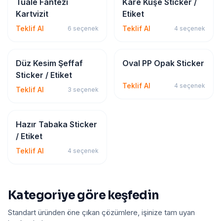
Kartvizit
Sticker & Etiket
Tuale Fantezi
Kare Kuşe Sticker /
Kartvizit
Etiket
Teklif Al
Teklif Al
6
seçenek
4
seçenek
Sticker & Etiket
Sticker & Etiket
Düz Kesim Şeffaf
Oval PP Opak Sticker
Sticker / Etiket
Teklif Al
4
seçenek
Teklif Al
3
seçenek
Sticker & Etiket
Hazır Tabaka Sticker
/ Etiket
Teklif Al
4
seçenek
Kategoriye göre keşfedin
Standart üründen öne çıkan çözümlere, işinize tam uyan