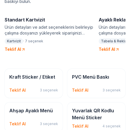
baskıyı bulun.
Standart Kartvizit
Ayaklı Rekla
Ürün detayları ve adet seçeneklerini belirleyip
Ürün detayları v
çalışma dosyanızı yükleyerek siparişinizi
çalışma dosyanız
oluşturabilirsiniz. Baskılı ürünlerde seçtiğiniz adet
oluşturabilirsini
Kartvizit
·
7
seçenek
Tabela & Reklam
seçeneği için sadece bir adet tasarım yapılabilir.
seçeneği için sad
Teklif Al
Teklif Al
Sticker & Etiket
Kırtasiye & Matbu
Kraft Sticker / Etiket
PVC Menü Baskı
Teklif Al
Teklif Al
3
seçenek
3
seçenek
Kırtasiye & Matbu
Sticker & Etiket
Ahşap Ayaklı Menü
Yuvarlak QR Kodlu
Menü Sticker
Teklif Al
3
seçenek
Teklif Al
4
seçenek