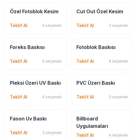
Dijital & Geniş Format
Dijital & Geniş Format
Özel Fotoblok Kesim
Cut Out Özel Kesim
Teklif Al
Teklif Al
4
seçenek
3
seçenek
Dijital & Geniş Format
Dijital & Geniş Format
Foreks Baskısı
Fotoblok Baskısı
Teklif Al
Teklif Al
5
seçenek
4
seçenek
Dijital & Geniş Format
Dijital & Geniş Format
Pleksi Üzeri UV Baskı
PVC Üzeri Baskı
Teklif Al
Teklif Al
4
seçenek
3
seçenek
Dijital & Geniş Format
Tabela & Reklam
Fason Uv Baskı
Billboard
Uygulamaları
Teklif Al
3
seçenek
Teklif Al
4
seçenek