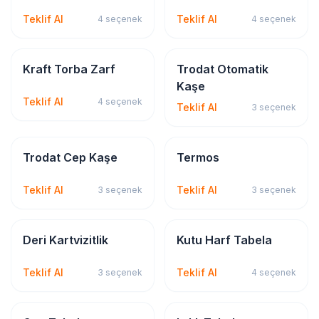
Teklif Al
Teklif Al
4
seçenek
4
seçenek
Kırtasiye & Matbu
Kaşe Çeşitleri
Kraft Torba Zarf
Trodat Otomatik
Kaşe
Teklif Al
4
seçenek
Teklif Al
3
seçenek
Kaşe Çeşitleri
Promosyon
Trodat Cep Kaşe
Termos
Teklif Al
Teklif Al
3
seçenek
3
seçenek
Kartvizit
Tabela & Reklam
Deri Kartvizitlik
Kutu Harf Tabela
Teklif Al
Teklif Al
3
seçenek
4
seçenek