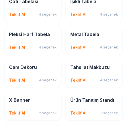
Tabela & Reklam
Tabela & Reklam
Çatı Tabelası
Işıklı Tabela
Teklif Al
Teklif Al
4
seçenek
4
seçenek
Tabela & Reklam
Tabela & Reklam
Pleksi Harf Tabela
Metal Tabela
Teklif Al
Teklif Al
4
seçenek
4
seçenek
Sticker & Etiket
Kırtasiye & Matbu
Cam Dekoru
Tahsilat Makbuzu
Teklif Al
Teklif Al
4
seçenek
4
seçenek
Tabela & Reklam
Tabela & Reklam
X Banner
Ürün Tanıtım Standı
Teklif Al
Teklif Al
2
seçenek
2
seçenek