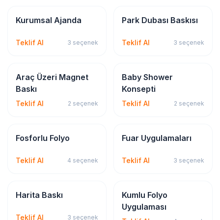
Kırtasiye & Matbu
Dijital & Geniş Format
Kurumsal Ajanda
Park Dubası Baskısı
Teklif Al
Teklif Al
3
seçenek
3
seçenek
Sticker & Etiket
Promosyon
Araç Üzeri Magnet
Baby Shower
Baskı
Konsepti
Teklif Al
Teklif Al
2
seçenek
2
seçenek
Sticker & Etiket
Dijital & Geniş Format
Fosforlu Folyo
Fuar Uygulamaları
Teklif Al
Teklif Al
4
seçenek
3
seçenek
Dijital & Geniş Format
Sticker & Etiket
Harita Baskı
Kumlu Folyo
Uygulaması
Teklif Al
3
seçenek