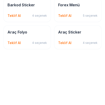
Sticker & Etiket
Kırtasiye & Matbu
Barkod Sticker
Forex Menü
Teklif Al
Teklif Al
4
seçenek
5
seçenek
Sticker & Etiket
Sticker & Etiket
Araç Folyo
Araç Sticker
Teklif Al
Teklif Al
4
seçenek
4
seçenek