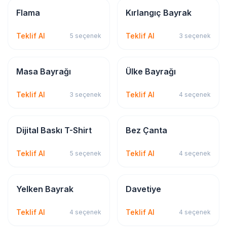
Tabela & Reklam
Bayrak & Flama
Flama
Kırlangıç Bayrak
Teklif Al
Teklif Al
5
seçenek
3
seçenek
Bayrak & Flama
Bayrak & Flama
Masa Bayrağı
Ülke Bayrağı
Teklif Al
Teklif Al
3
seçenek
4
seçenek
Tekstil Baskı
Tekstil Baskı
Dijital Baskı T-Shirt
Bez Çanta
Teklif Al
Teklif Al
5
seçenek
4
seçenek
Bayrak & Flama
Kırtasiye & Matbu
Yelken Bayrak
Davetiye
Teklif Al
Teklif Al
4
seçenek
4
seçenek