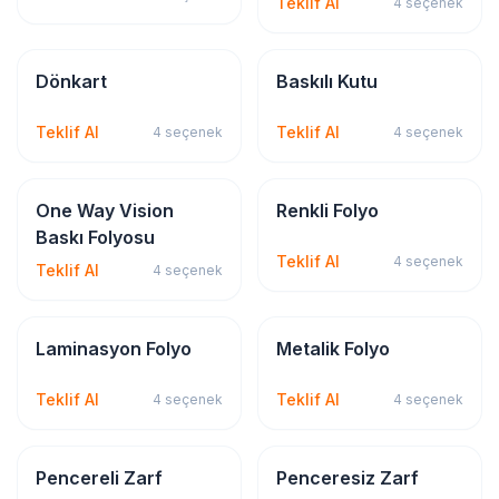
Teklif Al
4
seçenek
Kırtasiye & Matbu
Kırtasiye & Matbu
Dönkart
Baskılı Kutu
Teklif Al
Teklif Al
4
seçenek
4
seçenek
Sticker & Etiket
Sticker & Etiket
One Way Vision
Renkli Folyo
Baskı Folyosu
Teklif Al
4
seçenek
Teklif Al
4
seçenek
Sticker & Etiket
Sticker & Etiket
Laminasyon Folyo
Metalik Folyo
Teklif Al
Teklif Al
4
seçenek
4
seçenek
Kırtasiye & Matbu
Kırtasiye & Matbu
Pencereli Zarf
Penceresiz Zarf