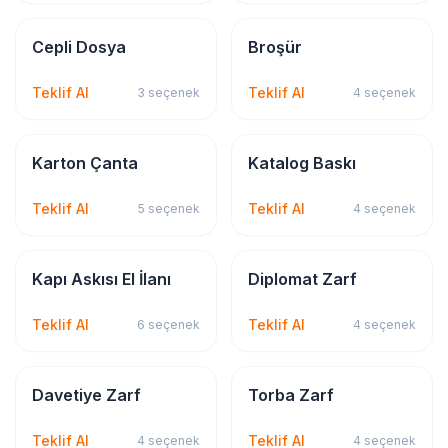
Kırtasiye & Matbu
Kırtasiye & Matbu
Cepli Dosya
Broşür
Teklif Al
Teklif Al
3
seçenek
4
seçenek
Tekstil Baskı
Kırtasiye & Matbu
Karton Çanta
Katalog Baskı
Teklif Al
Teklif Al
5
seçenek
4
seçenek
Kırtasiye & Matbu
Kırtasiye & Matbu
Kapı Askısı El İlanı
Diplomat Zarf
Teklif Al
Teklif Al
6
seçenek
4
seçenek
Kırtasiye & Matbu
Kırtasiye & Matbu
Davetiye Zarf
Torba Zarf
Teklif Al
Teklif Al
4
seçenek
4
seçenek