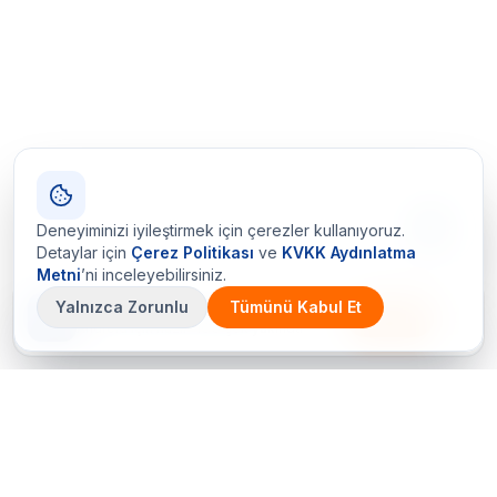
Deneyiminizi iyileştirmek için çerezler kullanıyoruz.
Detaylar için
Çerez Politikası
ve
KVKK Aydınlatma
Metni
’ni inceleyebilirsiniz.
Yalnızca Zorunlu
Tümünü Kabul Et
Çetin Ozalit uygulaması
İndir
Android için hazır · iOS çok yakında