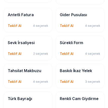
Kırtasiye & Matbu
Kırtasiye & Matbu
Antetli Fatura
Gider Pusulası
Teklif Al
Teklif Al
4
seçenek
4
seçenek
Kırtasiye & Matbu
Kırtasiye & Matbu
Sevk İrsaliyesi
Sürekli Form
Teklif Al
Teklif Al
2
seçenek
4
seçenek
Kırtasiye & Matbu
Tekstil Baskı
Tahsilat Makbuzu
Baskılı İkaz Yelek
Teklif Al
Teklif Al
4
seçenek
3
seçenek
Bayrak & Flama
Sticker & Etiket
Türk Bayrağı
Renkli Cam Giydirme