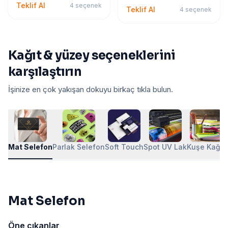
Teklif Al
4
seçenek
Teklif Al
4
seçenek
Kağıt & yüzey seçeneklerini
karşılaştırın
İşinize en çok yakışan dokuyu birkaç tıkla bulun.
Mat Selefon
Parlak Selefon
Soft Touch
Spot UV Lak
Kuşe Kağıt
Mat Selefon
Öne çıkanlar