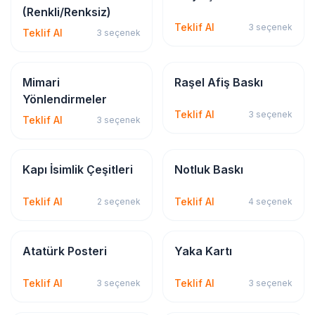
(Renkli/Renksiz)
Teklif Al
3
seçenek
Teklif Al
3
seçenek
İSG & Levha
Bayrak & Flama
Mimari
Raşel Afiş Baskı
Yönlendirmeler
Teklif Al
3
seçenek
Teklif Al
3
seçenek
İSG & Levha
Kırtasiye & Matbu
Kapı İsimlik Çeşitleri
Notluk Baskı
Teklif Al
Teklif Al
2
seçenek
4
seçenek
Bayrak & Flama
İSG & Levha
Atatürk Posteri
Yaka Kartı
Teklif Al
Teklif Al
3
seçenek
3
seçenek