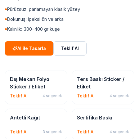
Pürüzsüz, parlamayan klasik yüzey
Dokunuş: ipeksi ön ve arka
Kalınlık: 300–400 gr kuşe
AI ile Tasarla
Teklif Al
Sticker & Etiket
Sticker & Etiket
Dış Mekan Folyo
Ters Baskı Sticker /
Sticker / Etiket
Etiket
Teklif Al
Teklif Al
4
seçenek
4
seçenek
Kırtasiye & Matbu
Kırtasiye & Matbu
Antetli Kağıt
Sertifika Baskı
Teklif Al
Teklif Al
3
seçenek
4
seçenek