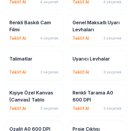
Teklif Al
Teklif Al
4
seçenek
4
seçenek
Sticker & Etiket
İSG & Levha
Renkli Baskılı Cam
Genel Maksatlı Uyarı
Filmi
Levhaları
Teklif Al
Teklif Al
4
seçenek
3
seçenek
İSG & Levha
İSG & Levha
Talimatlar
Uyarıcı Levhalar
Teklif Al
Teklif Al
3
seçenek
3
seçenek
Dijital & Geniş Format
Dijital & Geniş Format
Kişiye Özel Kanvas
Renkli Tarama A0
(Canvas) Tablo
600 DPI
Teklif Al
Teklif Al
3
seçenek
3
seçenek
Dijital & Geniş Format
Dijital & Geniş Format
Ozalit A0 600 DPI
Proje Çıktısı