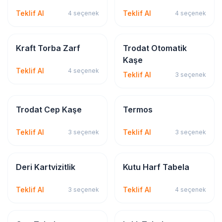
Teklif Al
Teklif Al
4
seçenek
4
seçenek
Kırtasiye & Matbu
Kaşe Çeşitleri
Kraft Torba Zarf
Trodat Otomatik
Kaşe
Teklif Al
4
seçenek
Teklif Al
3
seçenek
Kaşe Çeşitleri
Promosyon
Trodat Cep Kaşe
Termos
Teklif Al
Teklif Al
3
seçenek
3
seçenek
Kartvizit
Tabela & Reklam
Deri Kartvizitlik
Kutu Harf Tabela
Teklif Al
Teklif Al
3
seçenek
4
seçenek