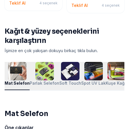
Teklif Al
4
seçenek
Teklif Al
4
seçenek
Kağıt & yüzey seçeneklerini
karşılaştırın
İşinize en çok yakışan dokuyu birkaç tıkla bulun.
Mat Selefon
Parlak Selefon
Soft Touch
Spot UV Lak
Kuşe Kağıt
Mat Selefon
Öne çıkanlar