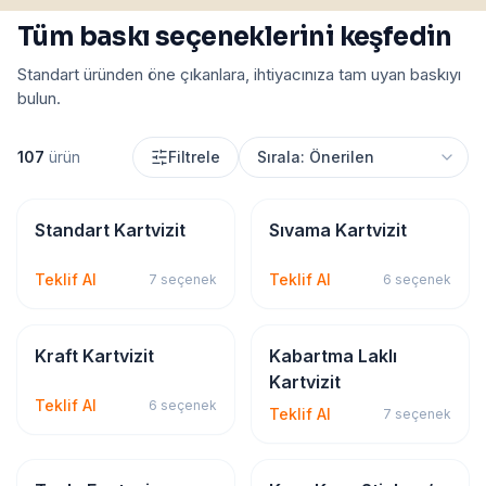
Tüm baskı seçeneklerini keşfedin
Standart üründen öne çıkanlara, ihtiyacınıza tam uyan baskıyı
bulun.
107
ürün
Filtrele
Kartvizit
Kartvizit
Standart Kartvizit
Sıvama Kartvizit
Teklif Al
Teklif Al
7
seçenek
6
seçenek
Kartvizit
Kartvizit
Kraft Kartvizit
Kabartma Laklı
Kartvizit
Teklif Al
6
seçenek
Teklif Al
7
seçenek