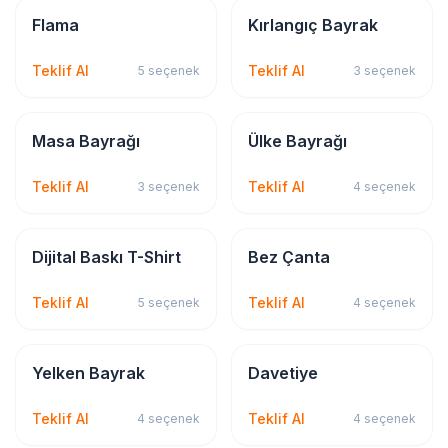
Tabela & Reklam
Bayrak & Flama
Flama
Kırlangıç Bayrak
Teklif Al
Teklif Al
5
seçenek
3
seçenek
Bayrak & Flama
Bayrak & Flama
Masa Bayrağı
Ülke Bayrağı
Teklif Al
Teklif Al
3
seçenek
4
seçenek
Tekstil Baskı
Tekstil Baskı
Dijital Baskı T-Shirt
Bez Çanta
Teklif Al
Teklif Al
5
seçenek
4
seçenek
Bayrak & Flama
Kırtasiye & Matbu
Yelken Bayrak
Davetiye
Teklif Al
Teklif Al
4
seçenek
4
seçenek