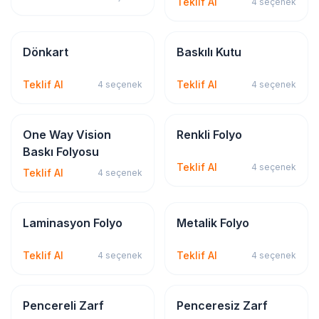
Teklif Al
4
seçenek
Kırtasiye & Matbu
Kırtasiye & Matbu
Dönkart
Baskılı Kutu
Teklif Al
Teklif Al
4
seçenek
4
seçenek
Sticker & Etiket
Sticker & Etiket
One Way Vision
Renkli Folyo
Baskı Folyosu
Teklif Al
4
seçenek
Teklif Al
4
seçenek
Sticker & Etiket
Sticker & Etiket
Laminasyon Folyo
Metalik Folyo
Teklif Al
Teklif Al
4
seçenek
4
seçenek
Kırtasiye & Matbu
Kırtasiye & Matbu
Pencereli Zarf
Penceresiz Zarf