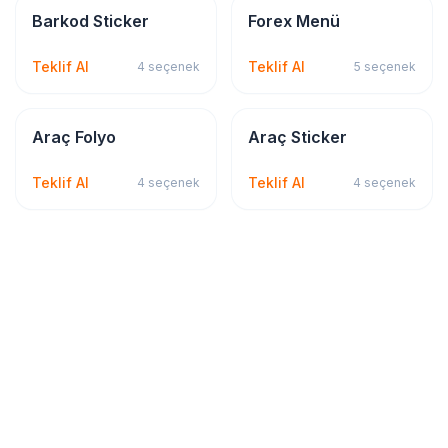
Sticker & Etiket
Kırtasiye & Matbu
Barkod Sticker
Forex Menü
Teklif Al
Teklif Al
4
seçenek
5
seçenek
Sticker & Etiket
Sticker & Etiket
Araç Folyo
Araç Sticker
Teklif Al
Teklif Al
4
seçenek
4
seçenek