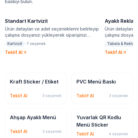
baskıyı bulun.
Standart Kartvizit
Ayaklı Rekla
Ürün detayları ve adet seçeneklerini belirleyip
Ürün detayları v
çalışma dosyanızı yükleyerek siparişinizi
çalışma dosyanız
oluşturabilirsiniz. Baskılı ürünlerde seçtiğiniz adet
oluşturabilirsini
Kartvizit
·
7
seçenek
Tabela & Reklam
seçeneği için sadece bir adet tasarım yapılabilir.
seçeneği için sad
Teklif Al
Teklif Al
Sticker & Etiket
Kırtasiye & Matbu
Kraft Sticker / Etiket
PVC Menü Baskı
Teklif Al
Teklif Al
3
seçenek
3
seçenek
Kırtasiye & Matbu
Sticker & Etiket
Ahşap Ayaklı Menü
Yuvarlak QR Kodlu
Menü Sticker
Teklif Al
3
seçenek
Teklif Al
4
seçenek