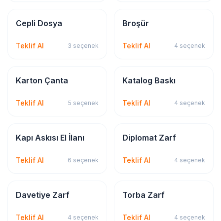
Kırtasiye & Matbu
Kırtasiye & Matbu
Cepli Dosya
Broşür
Teklif Al
Teklif Al
3
seçenek
4
seçenek
Tekstil Baskı
Kırtasiye & Matbu
Karton Çanta
Katalog Baskı
Teklif Al
Teklif Al
5
seçenek
4
seçenek
Kırtasiye & Matbu
Kırtasiye & Matbu
Kapı Askısı El İlanı
Diplomat Zarf
Teklif Al
Teklif Al
6
seçenek
4
seçenek
Kırtasiye & Matbu
Kırtasiye & Matbu
Davetiye Zarf
Torba Zarf
Teklif Al
Teklif Al
4
seçenek
4
seçenek