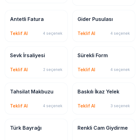
Kırtasiye & Matbu
Kırtasiye & Matbu
Antetli Fatura
Gider Pusulası
Teklif Al
Teklif Al
4
seçenek
4
seçenek
Kırtasiye & Matbu
Kırtasiye & Matbu
Sevk İrsaliyesi
Sürekli Form
Teklif Al
Teklif Al
2
seçenek
4
seçenek
Kırtasiye & Matbu
Tekstil Baskı
Tahsilat Makbuzu
Baskılı İkaz Yelek
Teklif Al
Teklif Al
4
seçenek
3
seçenek
Bayrak & Flama
Sticker & Etiket
Türk Bayrağı
Renkli Cam Giydirme