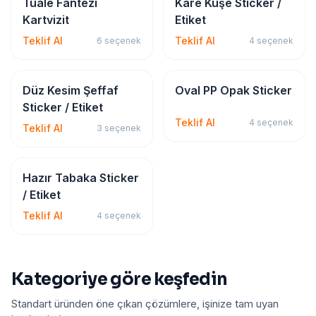
Kartvizit
Sticker & Etiket
Tuale Fantezi
Kare Kuşe Sticker /
Kartvizit
Etiket
Teklif Al
Teklif Al
6
seçenek
4
seçenek
Sticker & Etiket
Sticker & Etiket
Düz Kesim Şeffaf
Oval PP Opak Sticker
Sticker / Etiket
Teklif Al
4
seçenek
Teklif Al
3
seçenek
Sticker & Etiket
Hazır Tabaka Sticker
/ Etiket
Teklif Al
4
seçenek
Kategoriye göre keşfedin
Standart üründen öne çıkan çözümlere, işinize tam uyan