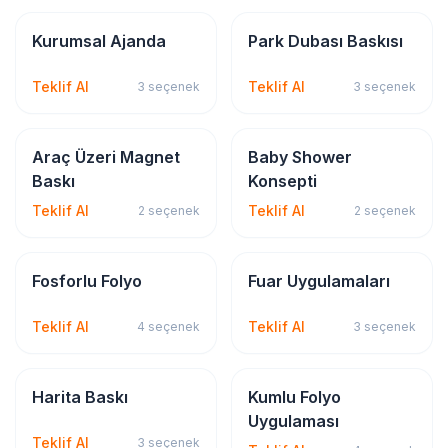
Kırtasiye & Matbu
Dijital & Geniş Format
Kurumsal Ajanda
Park Dubası Baskısı
Teklif Al
Teklif Al
3
seçenek
3
seçenek
Sticker & Etiket
Promosyon
Araç Üzeri Magnet
Baby Shower
Baskı
Konsepti
Teklif Al
Teklif Al
2
seçenek
2
seçenek
Sticker & Etiket
Dijital & Geniş Format
Fosforlu Folyo
Fuar Uygulamaları
Teklif Al
Teklif Al
4
seçenek
3
seçenek
Dijital & Geniş Format
Sticker & Etiket
Harita Baskı
Kumlu Folyo
Uygulaması
Teklif Al
3
seçenek