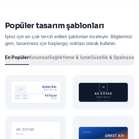
Popüler tasarım şablonları
İşiniz için en çok tercih edilen şablonları inceleyin. Bilgilerinizi
girin, tasarımınız için başlangıç noktası olarak kullanın.
En Popüler
Kurumsal
Sağlık
Yeme & İçme
Güzellik & Spa
İnşaat 
Şirket Adı
H
Şirket Mesajı
LOGO
AD SOYAD
Ad Soyad
Adres Satırı 1
ŞİRKET MESAJI
Adres Satırı 2
Unvan
WEB / DİĞER
AD SOYAD
KONUM
UNVAN
ŞİRKET ADI