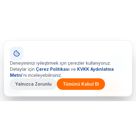
Deneyiminizi iyileştirmek için çerezler kullanıyoruz.
Detaylar için
Çerez Politikası
ve
KVKK Aydınlatma
Metni
’ni inceleyebilirsiniz.
Yalnızca Zorunlu
Tümünü Kabul Et
Çetin Ozalit uygulaması
İndir
Android için hazır · iOS çok yakında