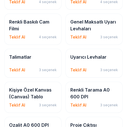
Teklif Al
Teklif Al
4
seçenek
4
seçenek
Sticker & Etiket
İSG & Levha
Renkli Baskılı Cam
Genel Maksatlı Uyarı
Filmi
Levhaları
Teklif Al
Teklif Al
4
seçenek
3
seçenek
İSG & Levha
İSG & Levha
Talimatlar
Uyarıcı Levhalar
Teklif Al
Teklif Al
3
seçenek
3
seçenek
Dijital & Geniş Format
Dijital & Geniş Format
Kişiye Özel Kanvas
Renkli Tarama A0
(Canvas) Tablo
600 DPI
Teklif Al
Teklif Al
3
seçenek
3
seçenek
Dijital & Geniş Format
Dijital & Geniş Format
Ozalit A0 600 DPI
Proje Çıktısı