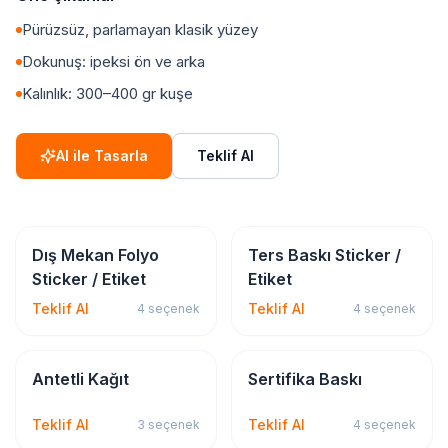
Pürüzsüz, parlamayan klasik yüzey
Dokunuş: ipeksi ön ve arka
Kalınlık: 300–400 gr kuşe
AI ile Tasarla
Teklif Al
Sticker & Etiket
Sticker & Etiket
Dış Mekan Folyo
Ters Baskı Sticker /
Sticker / Etiket
Etiket
Teklif Al
Teklif Al
4
seçenek
4
seçenek
Kırtasiye & Matbu
Kırtasiye & Matbu
Antetli Kağıt
Sertifika Baskı
Teklif Al
Teklif Al
3
seçenek
4
seçenek