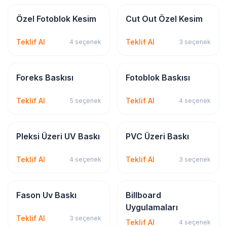
Dijital & Geniş Format
Dijital & Geniş Format
Özel Fotoblok Kesim
Cut Out Özel Kesim
Teklif Al
Teklif Al
4
seçenek
3
seçenek
Dijital & Geniş Format
Dijital & Geniş Format
Foreks Baskısı
Fotoblok Baskısı
Teklif Al
Teklif Al
5
seçenek
4
seçenek
Dijital & Geniş Format
Dijital & Geniş Format
Pleksi Üzeri UV Baskı
PVC Üzeri Baskı
Teklif Al
Teklif Al
4
seçenek
3
seçenek
Dijital & Geniş Format
Tabela & Reklam
Fason Uv Baskı
Billboard
Uygulamaları
Teklif Al
3
seçenek
Teklif Al
4
seçenek