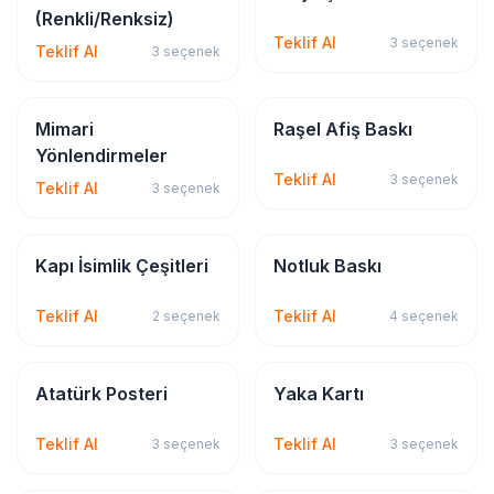
(Renkli/Renksiz)
Teklif Al
3
seçenek
Teklif Al
3
seçenek
İSG & Levha
Bayrak & Flama
Mimari
Raşel Afiş Baskı
Yönlendirmeler
Teklif Al
3
seçenek
Teklif Al
3
seçenek
İSG & Levha
Kırtasiye & Matbu
Kapı İsimlik Çeşitleri
Notluk Baskı
Teklif Al
Teklif Al
2
seçenek
4
seçenek
Bayrak & Flama
İSG & Levha
Atatürk Posteri
Yaka Kartı
Teklif Al
Teklif Al
3
seçenek
3
seçenek