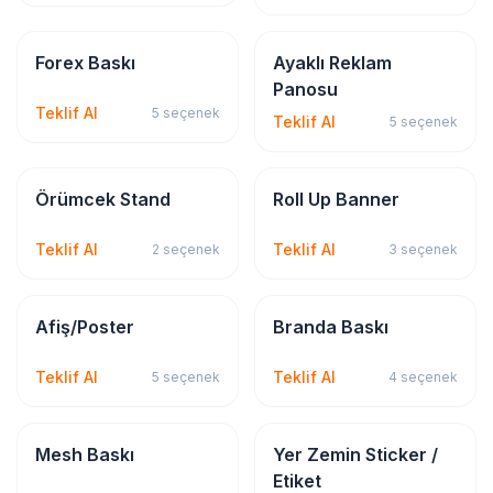
Dijital & Geniş Format
Tabela & Reklam
Forex Baskı
Ayaklı Reklam
Panosu
Teklif Al
5
seçenek
Teklif Al
5
seçenek
Tabela & Reklam
Tabela & Reklam
Örümcek Stand
Roll Up Banner
Teklif Al
Teklif Al
2
seçenek
3
seçenek
Bayrak & Flama
Tabela & Reklam
Afiş/Poster
Branda Baskı
Teklif Al
Teklif Al
5
seçenek
4
seçenek
Tabela & Reklam
Sticker & Etiket
Mesh Baskı
Yer Zemin Sticker /
Etiket