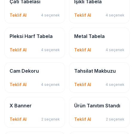
Tabela & Reklam
Tabela & Reklam
Çatı Tabelası
Işıklı Tabela
Teklif Al
Teklif Al
4
seçenek
4
seçenek
Tabela & Reklam
Tabela & Reklam
Pleksi Harf Tabela
Metal Tabela
Teklif Al
Teklif Al
4
seçenek
4
seçenek
Sticker & Etiket
Kırtasiye & Matbu
Cam Dekoru
Tahsilat Makbuzu
Teklif Al
Teklif Al
4
seçenek
4
seçenek
Tabela & Reklam
Tabela & Reklam
X Banner
Ürün Tanıtım Standı
Teklif Al
Teklif Al
2
seçenek
2
seçenek